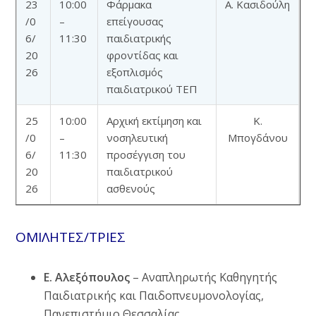
23
10:00
Φάρμακα
Α. Κασιδούλη
/0
–
επείγουσας
6/
11:30
παιδιατρικής
20
φροντίδας και
26
εξοπλισμός
παιδιατρικού ΤΕΠ
25
10:00
Αρχική εκτίμηση και
Κ.
/0
–
νοσηλευτική
Μπογδάνου
6/
11:30
προσέγγιση του
20
παιδιατρικού
26
ασθενούς
ΟΜΙΛΗΤΕΣ/ΤΡΙΕΣ
Ε. Αλεξόπουλος
– Αναπληρωτής Καθηγητής
Παιδιατρικής και Παιδοπνευμονολογίας,
Πανεπιστήμιο Θεσσαλίας