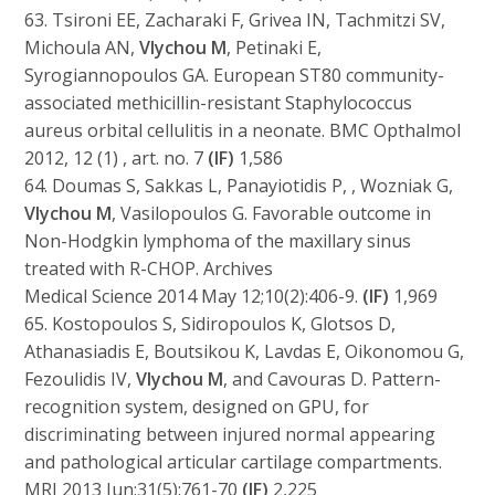
63. Tsironi EE, Zacharaki F, Grivea IN, Tachmitzi SV,
Michoula AN,
Vlychou M
, Petinaki E,
Syrogiannopoulos GA. European ST80 community-
associated methicillin-resistant Staphylococcus
aureus orbital cellulitis in a neonate. BMC Opthalmol
2012, 12 (1) , art. no. 7
(IF)
1,586
64. Doumas S, Sakkas L, Panayiotidis P, , Wozniak G,
Vlychou M
, Vasilopoulos G. Favorable outcome in
Non-Hodgkin lymphoma of the maxillary sinus
treated with R-CHOP. Archives
Medical Science 2014 May 12;10(2):406-9.
(IF)
1,969
65. Kostopoulos S, Sidiropoulos K, Glotsos D,
Athanasiadis E, Boutsikou K, Lavdas E, Oikonomou G,
Fezoulidis IV,
Vlychou M
, and Cavouras D. Pattern-
recognition system, designed on GPU, for
discriminating between injured normal appearing
and pathological articular cartilage compartments.
MRI 2013 Jun;31(5):761-70
(IF)
2,225