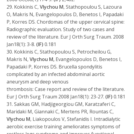
29. Kokkinis C,
Vlychou M
, Stathopoulou S, Lazoura
O, Makris N, Evangelopoulos D, Benetos I, Papadaki
P, Korres DS. Chordomas of the upper cervical spine:
Radiographic evaluation. Study of two cases and
review of the literature. Eur J Orth Surg Traum. 2008
Jan18(1): 3-8.
(IF)
0.181
30. Kokkinis C, Stathopoulou S, Petrocheilou G,
Makris N,
Vlychou M,
Evangelopoulos D, Benetos I,
Papadaki P, Korres DS. Brucella spondylitis
complicated by an infected abdominal aortic
aneurysm and deep venous
thrombosis: Case report and review of the literature.
Eur J Orth Surg Traum 2008 Jan18(1): 23-27.
(IF)
0.181
31. Sakkas GM, Hadjigeorgiou GM, Karatzaferi C,
Maridaki M, Giannaki C, Mertens PR, Rountas C,
Vlychou M
, Liakopoulos V, Stefanidis I. Intradialytic
aerobic exercise training ameliorates symptoms of