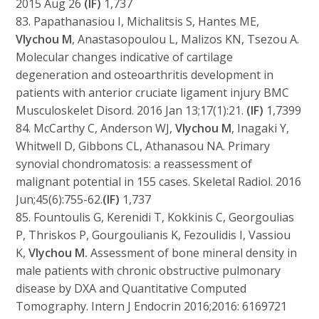
2015 Aug 26
(IF)
1,737
83. Papathanasiou I, Michalitsis S, Hantes ME,
Vlychou M
, Anastasopoulou L, Malizos KN, Tsezou A.
Molecular changes indicative of cartilage
degeneration and osteoarthritis development in
patients with anterior cruciate ligament injury BMC
Musculoskelet Disord. 2016 Jan 13;17(1):21.
(IF)
1,7399
84. McCarthy C, Anderson WJ,
Vlychou M
, Inagaki Y,
Whitwell D, Gibbons CL, Athanasou NA. Primary
synovial chondromatosis: a reassessment of
malignant potential in 155 cases. Skeletal Radiol. 2016
Jun;45(6):755-62.
(IF)
1,737
85. Fountoulis G, Kerenidi T, Kokkinis C, Georgoulias
P, Thriskos P, Gourgoulianis K, Fezoulidis I, Vassiou
K,
Vlychou M.
Assessment of bone mineral density in
male patients with chronic obstructive pulmonary
disease by DXA and Quantitative Computed
Tomography. Intern J Endocrin 2016;2016: 6169721