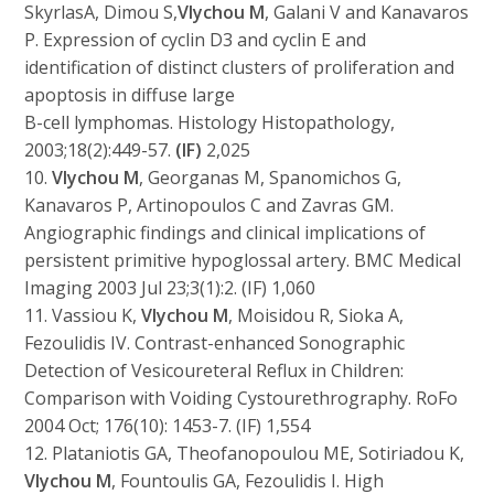
SkyrlasA, Dimou S,
Vlychou M
, Galani V and Kanavaros
P. Expression of cyclin D3 and cyclin E and
identification of distinct clusters of proliferation and
apoptosis in diffuse large
B-cell lymphomas. Histology Histopathology,
2003;18(2):449-57.
(IF)
2,025
10.
Vlychou M
, Georganas M, Spanomichos G,
Kanavaros P, Artinopoulos C and Zavras GM.
Angiographic findings and clinical implications of
persistent primitive hypoglossal artery. BMC Medical
Imaging 2003 Jul 23;3(1):2. (IF) 1,060
11. Vassiou K,
Vlychou M
, Moisidou R, Sioka A,
Fezoulidis IV. Contrast-enhanced Sonographic
Detection of Vesicoureteral Reflux in Children:
Comparison with Voiding Cystourethrography. RoFo
2004 Oct; 176(10): 1453-7. (IF) 1,554
12. Plataniotis GA, Theofanopoulou ME, Sotiriadou K,
Vlychou M
, Fountoulis GA, Fezoulidis I. High