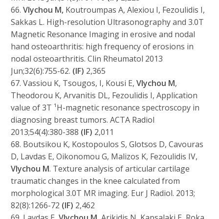
66.
Vlychou M,
Koutroumpas A, Alexiou I, Fezoulidis I,
Sakkas L. High-resolution Ultrasonography and 3.0T
Magnetic Resonance Imaging in erosive and nodal
hand osteoarthritis: high frequency of erosions in
nodal osteoarthritis. Clin Rheumatol 2013
Jun;32(6):755-62.
(IF)
2,365
67. Vassiou K, Tsougos, I, Kousi E,
Vlychou M
,
Theodorou K, Arvanitis DL, Fezoulidis I, Application
value of 3T ¹H-magnetic resonance spectroscopy in
diagnosing breast tumors. ACTA Radiol
2013;54(4):380-388
(IF)
2,011
68. Boutsikou K, Kostopoulos S, Glotsos D, Cavouras
D, Lavdas E, Oikonomou G, Malizos K, Fezoulidis IV,
Vlychou M
. Texture analysis of articular cartilage
traumatic changes in the knee calculated from
morphological 3.0T MR imaging. Eur J Radiol. 2013;
82(8):1266-72
(IF)
2,462
69. Lavdas E,
Vlychou M
, Arikidis N, Kapsalaki E, Roka