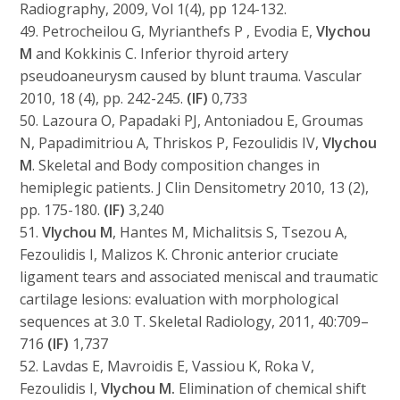
Radiography, 2009, Vol 1(4), pp 124-132.
49. Petrocheilou G, Myrianthefs P , Evodia E,
Vlychou
M
and Kokkinis C. Inferior thyroid artery
pseudoaneurysm caused by blunt trauma. Vascular
2010, 18 (4), pp. 242-245.
(IF)
0,733
50. Lazoura O, Papadaki PJ, Antoniadou E, Groumas
N, Papadimitriou A, Thriskos P, Fezoulidis IV,
Vlychou
M
. Skeletal and Body composition changes in
hemiplegic patients. J Clin Densitometry 2010, 13 (2),
pp. 175-180.
(IF)
3,240
51.
Vlychou M
, Hantes M, Michalitsis S, Tsezou A,
Fezoulidis I, Malizos K. Chronic anterior cruciate
ligament tears and associated meniscal and traumatic
cartilage lesions: evaluation with morphological
sequences at 3.0 T. Skeletal Radiology, 2011, 40:709–
716
(IF)
1,737
52. Lavdas E, Mavroidis E, Vassiou K, Roka V,
Fezoulidis I,
Vlychou M.
Elimination of chemical shift