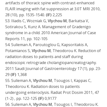
artifacts of thoracic spine with contrast-enhanced
FLAIR imaging with fat suppression at 3.0T MRI 2010,
28 (10), pp. 1535-1540.
(IF)
2,225
53. Iliadis C, Wozniak G,
Vlychou M
, Barkatsa V,
Sotirakou S, Kunz A. Management of Gradenigo
syndrome in a child. 2010 American Journal of Case
Reports 11, pp. 102-105
54. Sulieman A, Paroutoglou G, Kapsoritakis A,
Potamianos S,
Vlychou M
, Theodorou K. Reduction of
radiation doses to patients and staff during
endoscopic retrograde cholangiopancreatography.
2011 Saudi Journal of Gastroenterology 17 (1), pp. 23-
29
(IF)
1,368
55. Sulieman A,
Vlychou M
, Tsougos I, Kappas C,
Theodorou K. Radiation doses to patients
undergoing enteroclysis. Radiat Prot Dosim 2011, 47
(1-2) , pp. 122-125
(IF)
0,9177
56. Sulieman A,
Vlychou M
, Tsougos I, Theodorou K.