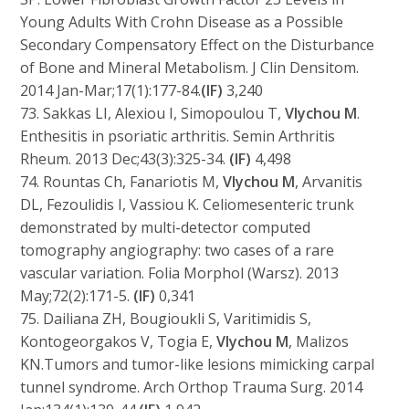
Young Adults With Crohn Disease as a Possible
Secondary Compensatory Effect on the Disturbance
of Bone and Mineral Metabolism. J Clin Densitom.
2014 Jan-Mar;17(1):177-84.
(IF)
3,240
73. Sakkas LI, Alexiou I, Simopoulou T,
Vlychou M
.
Enthesitis in psoriatic arthritis. Semin Arthritis
Rheum. 2013 Dec;43(3):325-34.
(IF)
4,498
74. Rountas Ch, Fanariotis M,
Vlychou M
, Arvanitis
DL, Fezoulidis I, Vassiou K. Celiomesenteric trunk
demonstrated by multi-detector computed
tomography angiography: two cases of a rare
vascular variation. Folia Morphol (Warsz). 2013
May;72(2):171-5.
(IF)
0,341
75. Dailiana ZH, Bougioukli S, Varitimidis S,
Kontogeorgakos V, Togia E,
Vlychou M
, Malizos
KN.Tumors and tumor-like lesions mimicking carpal
tunnel syndrome. Arch Orthop Trauma Surg. 2014