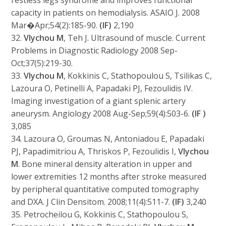
restless legs syndrome and improves functional
capacity in patients on hemodialysis. ASAIO J. 2008
Mar�Apr;54(2):185-90.
(IF)
2,190
32.
Vlychou M
, Teh J. Ultrasound of muscle. Current
Problems in Diagnostic Radiology 2008 Sep-
Oct;37(5):219-30.
33.
Vlychou M
, Kokkinis C, Stathopoulou S, Tsilikas C,
Lazoura O, Petinelli A, Papadaki PJ, Fezoulidis IV.
Imaging investigation of a giant splenic artery
aneurysm. Angiology 2008 Aug-Sep;59(4):503-6.
(IF )
3,085
34. Lazoura O, Groumas N, Antoniadou E, Papadaki
PJ, Papadimitriou A, Thriskos P, Fezoulidis I,
Vlychou
M
. Bone mineral density alteration in upper and
lower extremities 12 months after stroke measured
by peripheral quantitative computed tomography
and DXA. J Clin Densitom. 2008;11(4):511-7.
(IF)
3,240
35. Petrocheilou G, Kokkinis C, Stathopoulou S,