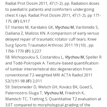
Radiat Prot Dosim 2011, 47 (1-2), pp. Radiation doses
to paediatric patients and comforters undergoing
chest X rays. Radiat Prot Dosim 2011, 47 (1-2), pp 171-
175.
(IF)
0,917
57. Hantes M, Karidakis GK,
Vlychou M
, Varitimidis S,
Dailiana Z, Malizos KN. A comparison of early versus
delayed repair of traumatic rotator cuff tears. Knee
Surg Sports Traumatol Arthrosc 2011 19 (10) , pp.
1766-1770
(IF)
3,227
58. Michopoulou S, Costaridou L,
Vlychou M
, Speller R
and Todd-Pokropek A. Texture-based quantification
of lumbar intervertebral disc degeneration from
conventional T2-weighted MRI ACTA Radiol 2011
52(1):91-98
(IF)
2,011
59. Stelzeneder D, Welsch GH, Kovács BK, Goed S,
Paternostro-Sluga T,
Vlychou
M
, Friedrich K,
Mamisch TC, Trattnig S. Quantitative T2 evaluation at
3.0T compared to morphological grading of the