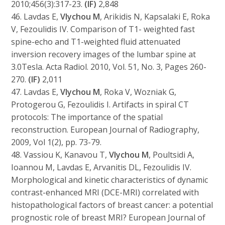
2010;456(3):317-23.
(IF)
2,848
46. Lavdas E,
Vlychou M
, Arikidis N, Kapsalaki E, Roka
V, Fezoulidis IV. Comparison of T1- weighted fast
spine-echo and T1-weighted fluid attenuated
inversion recovery images of the lumbar spine at
3.0Tesla. Acta Radiol. 2010, Vol. 51, No. 3, Pages 260-
270.
(IF)
2,011
47. Lavdas E,
Vlychou M
, Roka V, Wozniak G,
Protogerou G, Fezoulidis I. Artifacts in spiral CT
protocols: The importance of the spatial
reconstruction. European Journal of Radiography,
2009, Vol 1(2), pp. 73-79.
48. Vassiou K, Kanavou T,
Vlychou M
, Poultsidi A,
Ioannou M, Lavdas E, Arvanitis DL, Fezoulidis IV.
Morphological and kinetic characteristics of dynamic
contrast-enhanced MRI (DCE-MRI) correlated with
histopathological factors of breast cancer: a potential
prognostic role of breast MRI? European Journal of