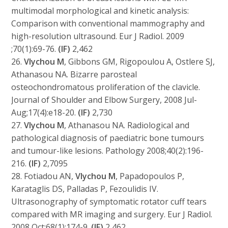
multimodal morphological and kinetic analysis:
Comparison with conventional mammography and
high-resolution ultrasound. Eur J Radiol. 2009
;70(1):69-76.
(IF)
2,462
26.
Vlychou M
, Gibbons GM, Rigopoulou A, Ostlere SJ,
Athanasou NA. Bizarre parosteal
osteochondromatous proliferation of the clavicle.
Journal of Shoulder and Elbow Surgery, 2008 Jul-
Aug;17(4):e18-20.
(IF)
2,730
27.
Vlychou M
, Athanasou NA. Radiological and
pathological diagnosis of paediatric bone tumours
and tumour-like lesions. Pathology 2008;40(2):196-
216.
(IF)
2,7095
28. Fotiadou AN,
Vlychou M
, Papadopoulos P,
Karataglis DS, Palladas P, Fezoulidis IV.
Ultrasonography of symptomatic rotator cuff tears
compared with MR imaging and surgery. Eur J Radiol.
2008 Oct;68(1):174-9.
(IF)
2,462.