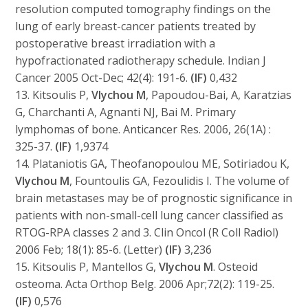
resolution computed tomography findings on the
lung of early breast-cancer patients treated by
postoperative breast irradiation with a
hypofractionated radiotherapy schedule. Indian J
Cancer 2005 Oct-Dec; 42(4): 191-6.
(IF)
0,432
13. Kitsoulis P,
Vlychou M
, Papoudou-Bai, A, Karatzias
G, Charchanti A, Agnanti NJ, Bai M. Primary
lymphomas of bone. Anticancer Res. 2006, 26(1A) :
325-37.
(IF)
1,9374
14. Plataniotis GA, Theofanopoulou ME, Sotiriadou K,
Vlychou M
, Fountoulis GA, Fezoulidis I. The volume of
brain metastases may be of prognostic significance in
patients with non-small-cell lung cancer classified as
RTOG-RPA classes 2 and 3. Clin Oncol (R Coll Radiol)
2006 Feb; 18(1): 85-6. (Letter)
(IF)
3,236
15. Kitsoulis P, Mantellos G,
Vlychou M
. Osteoid
osteoma. Acta Orthop Belg. 2006 Apr;72(2): 119-25.
(IF)
0,576