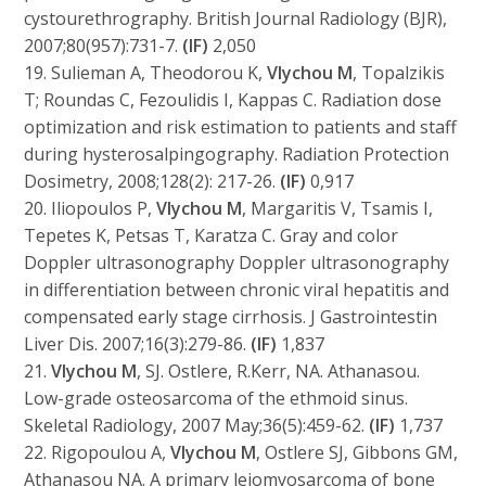
cystourethrography. British Journal Radiology (BJR),
2007;80(957):731-7.
(IF)
2,050
19. Sulieman A, Theodorou K,
Vlychou M
, Topalzikis
T; Roundas C, Fezoulidis I, Kappas C. Radiation dose
optimization and risk estimation to patients and staff
during hysterosalpingography. Radiation Protection
Dosimetry, 2008;128(2): 217-26.
(IF)
0,917
20. Iliopoulos P,
Vlychou M
, Margaritis V, Tsamis I,
Tepetes K, Petsas T, Karatza C. Gray and color
Doppler ultrasonography Doppler ultrasonography
in differentiation between chronic viral hepatitis and
compensated early stage cirrhosis. J Gastrointestin
Liver Dis. 2007;16(3):279-86.
(IF)
1,837
21.
Vlychou M
, SJ. Ostlere, R.Kerr, NA. Athanasou.
Low-grade osteosarcoma of the ethmoid sinus.
Skeletal Radiology, 2007 May;36(5):459-62.
(IF)
1,737
22. Rigopoulou A,
Vlychou M
, Ostlere SJ, Gibbons GM,
Athanasou NA. A primary leiomyosarcoma of bone