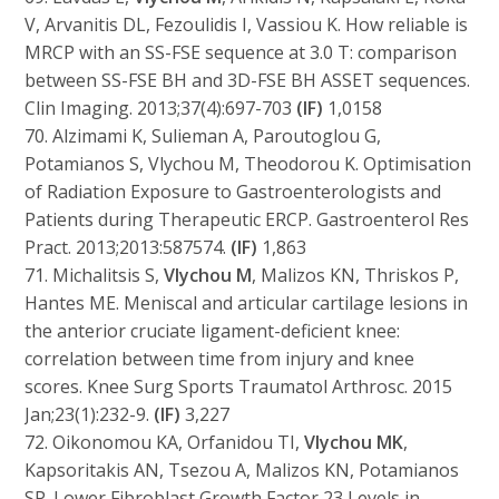
V, Arvanitis DL, Fezoulidis I, Vassiou K. How reliable is
MRCP with an SS-FSE sequence at 3.0 T: comparison
between SS-FSE BH and 3D-FSE BH ASSET sequences.
Clin Imaging. 2013;37(4):697-703
(IF)
1,0158
70. Alzimami K, Sulieman A, Paroutoglou G,
Potamianos S, Vlychou M, Theodorou K. Optimisation
of Radiation Exposure to Gastroenterologists and
Patients during Therapeutic ERCP. Gastroenterol Res
Pract. 2013;2013:587574.
(IF)
1,863
71. Michalitsis S,
Vlychou M
, Malizos KN, Thriskos P,
Hantes ME. Meniscal and articular cartilage lesions in
the anterior cruciate ligament-deficient knee:
correlation between time from injury and knee
scores. Knee Surg Sports Traumatol Arthrosc. 2015
Jan;23(1):232-9.
(IF)
3,227
72. Oikonomou KA, Orfanidou TI,
Vlychou MK
,
Kapsoritakis AN, Tsezou A, Malizos KN, Potamianos
SP. Lower Fibroblast Growth Factor 23 Levels in