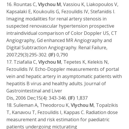
16. Rountas C,
Vlychou M
, Vassiou K, Liakopoulos V,
Kapsalaki E, Koukoulis G, Fezoulidis IV, Stefanidis I.
Imaging modalities for renal artery stenosis in
suspected renovascular hypertension prospective
intraindividual comparison of Color Doppler US, CT
Angiography, Gd enhanced MR Angiography and
Digital Subtraction Angiography. Renal Failure,
2007;29(3):295-302.
(IF)
0,790
17. Tziafalia C,
Vlychou M
, Tepetes K, Kelekis N,
Fezoulidis IV. Echo-Doppler measurements of portal
vein and hepatic artery in asymptomatic patients with
hepatitis B virus and healthy adults. Journal of
Gastrointestinal and Liver
Dis, 2006 Dec;15(4): 343-346.
(IF)
1,837
18. Sulieman A, Theodorou K,
Vlychou M
, Topalzikis
T, Kanavou T, Fezoulidis I, Kappas C. Radiation dose
measurement and risk estimation for paediatric
patients undergoing micturating