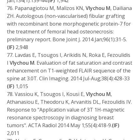
Jan;134(1):139-44.
(IF)
1,942
76. Papanagiotou M, Malizos KN,
Vlychou M
, Dailiana
ZH. Autologous (non-vascularised) fibular grafting
with recombinant bone morphogenetic protein-7 for
the treatment of femoral head osteonecrosis:
preliminary report. Bone Joint J. 2014 Jan;96(1):31-5.
(IF)
2,948
77. Lavdas E, Tsougos I, Arikidis N, Roka E, Fezoulidis
I
Vlychou M
. Evaluation of fat saturation and contrast
enhancement on T1-weighted FLAIR sequence of the
spine at 3.0T. Clin Imaging. 2014 Jul-Aug;38(4):428-33
(IF)
1,015
78. Vassiou K, Tsougos I, Kousi E,
Vlychou M
,
Athanasiou E, Theodoru K, Arvanitis DL, Fezoulidis IV.
Response to "Application value of 3T 1H-magnetic
resonance spectroscopy in diagnosing breast
tumors". ACTA Radiol 2014 May 1;55(4):418-9.
(IF)
2,011