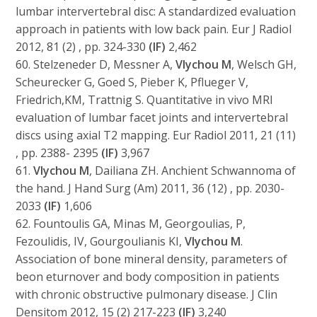
lumbar intervertebral disc: A standardized evaluation
approach in patients with low back pain. Eur J Radiol
2012, 81 (2) , pp. 324-330
(IF)
2,462
60. Stelzeneder D, Messner A,
Vlychou M
, Welsch GH,
Scheurecker G, Goed S, Pieber K, Pflueger V,
Friedrich,KM, Trattnig S. Quantitative in vivo MRI
evaluation of lumbar facet joints and intervertebral
discs using axial T2 mapping. Eur Radiol 2011, 21 (11)
, pp. 2388- 2395
(IF)
3,967
61.
Vlychou M
, Dailiana ZH. Anchient Schwannoma of
the hand. J Hand Surg (Am) 2011, 36 (12) , pp. 2030-
2033
(IF)
1,606
62. Fountoulis GA, Minas M, Georgoulias, P,
Fezoulidis, IV, Gourgoulianis KI,
Vlychou M
.
Association of bone mineral density, parameters of
beon eturnover and body composition in patients
with chronic obstructive pulmonary disease. J Clin
Densitom 2012, 15 (2) 217-223
(IF)
3,240