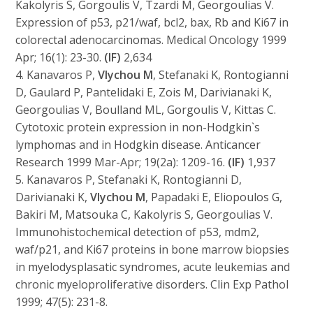
Kakolyris S, Gorgoulis V, Tzardi M, Georgoulias V.
Expression of p53, p21/waf, bcl2, bax, Rb and Ki67 in
colorectal adenocarcinomas. Medical Oncology 1999
Apr; 16(1): 23-30.
(IF)
2,634
4. Kanavaros P,
Vlychou M
, Stefanaki K, Rontogianni
D, Gaulard P, Pantelidaki E, Zois M, Darivianaki K,
Georgoulias V, Boulland ML, Gorgoulis V, Kittas C.
Cytotoxic protein expression in non-Hodgkin`s
lymphomas and in Hodgkin disease. Anticancer
Research 1999 Mar-Apr; 19(2a): 1209-16.
(IF)
1,937
5. Kanavaros P, Stefanaki K, Rontogianni D,
Darivianaki K,
Vlychou M
, Papadaki E, Eliopoulos G,
Bakiri M, Matsouka C, Kakolyris S, Georgoulias V.
Immunohistochemical detection of p53, mdm2,
waf/p21, and Ki67 proteins in bone marrow biopsies
in myelodysplasatic syndromes, acute leukemias and
chronic myeloproliferative disorders. Clin Exp Pathol
1999; 47(5): 231-8.