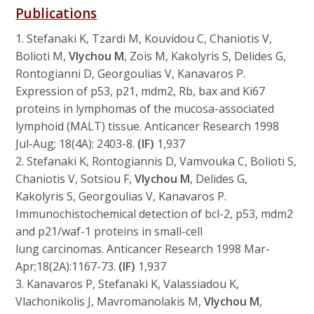
Publications
1. Stefanaki K, Tzardi M, Kouvidou C, Chaniotis V,
Bolioti M,
Vlychou M
, Zois M, Kakolyris S, Delides G,
Rontogianni D, Georgoulias V, Kanavaros P.
Expression of p53, p21, mdm2, Rb, bax and Ki67
proteins in lymphomas of the mucosa-associated
lymphoid (MALT) tissue. Anticancer Research 1998
Jul-Aug; 18(4A): 2403-8.
(IF)
1,937
2. Stefanaki K, Rontogiannis D, Vamvouka C, Bolioti S,
Chaniotis V, Sotsiou F,
Vlychou M
, Delides G,
Kakolyris S, Georgoulias V, Kanavaros P.
Immunochistochemical detection of bcl-2, p53, mdm2
and p21/waf-1 proteins in small-cell
lung carcinomas. Anticancer Research 1998 Mar-
Apr;18(2A):1167-73.
(IF)
1,937
3. Kanavaros P, Stefanaki K, Valassiadou K,
Vlachonikolis J, Mavromanolakis M,
Vlychou M
,