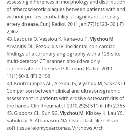
assessing differences in morphology and distribution
of atherosclerotic plaques between patients with and
without pre-test ptobability of significant coronary
artery disease. Eur J Radiol. 2011 Jan;77(1):123- 30
(IF)
2,462
43. Lazoura O, Vassiou K, Kanavou T,
Vlychou M
,
Arvanitis DL, Fezoulidis IV. Incidental non-cardiac
findings of a coronary angiography with a 128-slice
multi-detector CT scanner: should we only
concentrate on the heart? Korean J Radiol. 2010
11(1):60-8.
(IF)
2,156
44. Koutroumpas AC, Alexiou IS,
Vlychou M
, Sakkas LI.
Comparison between clinical and ultrasonographic
assessment in patients with erosive osteoarthritis of
the hands. Clin Rheumatol. 2010;29(5):511-6.
(IF)
2,365
45. Gibbons CL, Sun SG,
Vlychou M
, Kliskey K, Lau YS,
Sabokbar A, Athanasou NA. Osteoclast-like cells in
soft tissue leiomyosarcomas. Virchows Arch.