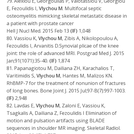
79. Alexiou E, Georgoulias P, Valotassiou V, Georgiou
E, Fezoulidis I,
Vlychou M
. Multifocal septic
osteomyelitis mimicking skeletal metastatic disease in
a patient with prostate cancer
Hell J Nucl Med. 2015 Feb 13
(IF)
1,048
80. Vassiou K,
Vlychou M
, Zibis A, Nikolopoulou A,
Fezoulidis I, Arvanitis D.Synovial plicae of the knee
joint: the role of advanced MRI. Postgrad Med J. 2015
Jan;91(1071):35-40.
(IF)
1,874
81. Papanagiotou M, Dailiana ZH, Karachalios T,
Varitimidis S,
Vlychou M
, Hantes M, Malizos KN.
RhBMP-7 for the treatment of nonunion of fractures
of long bones. Bone Joint J. 2015 Jul;97-B(7):997-1003.
(IF)
2,948
82. Lavdas E,
Vlychou M
, Zaloni E, Vassiou K,
Tsagkalis A, Dailiana Z, Fezoulidis I Elimination of
motion and pulsation artifacts using BLADE
sequences in shoulder MR imaging. Skeletal Radiol.