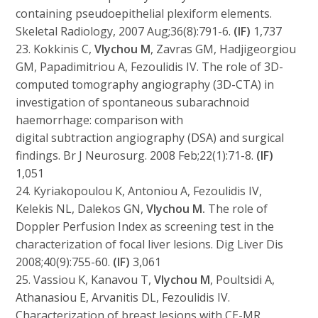
containing pseudoepithelial plexiform elements.
Skeletal Radiology, 2007 Aug;36(8):791-6.
(IF)
1,737
23. Kokkinis C,
Vlychou M
, Zavras GM, Hadjigeorgiou
GM, Papadimitriou A, Fezoulidis IV. The role of 3D-
computed tomography angiography (3D-CTA) in
investigation of spontaneous subarachnoid
haemorrhage: comparison with
digital subtraction angiography (DSA) and surgical
findings. Br J Neurosurg. 2008 Feb;22(1):71-8.
(IF)
1,051
24. Kyriakopoulou K, Antoniou A, Fezoulidis IV,
Kelekis NL, Dalekos GN,
Vlychou M.
The role of
Doppler Perfusion Index as screening test in the
characterization of focal liver lesions. Dig Liver Dis
2008;40(9):755-60.
(IF)
3,061
25. Vassiou K, Kanavou T,
Vlychou M
, Poultsidi A,
Athanasiou E, Arvanitis DL, Fezoulidis IV.
Characterization of breast lesions with CE-MR