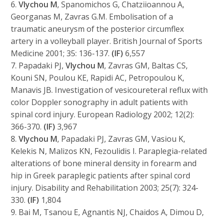
6.
Vlychou M
, Spanomichos G, Chatziioannou A,
Georganas M, Zavras G.M. Embolisation of a
traumatic aneurysm of the posterior circumflex
artery in a volleyball player. British Journal of Sports
Medicine 2001; 35: 136-137.
(IF)
6,557
7. Papadaki PJ,
Vlychou M
, Zavras GM, Baltas CS,
Kouni SN, Poulou KE, Rapidi AC, Petropoulou K,
Manavis JB. Investigation of vesicoureteral reflux with
color Doppler sonography in adult patients with
spinal cord injury. European Radiology 2002; 12(2):
366-370.
(IF)
3,967
8.
Vlychou M
, Papadaki PJ, Zavras GM, Vasiou K,
Kelekis N, Malizos KN, Fezoulidis I. Paraplegia-related
alterations of bone mineral density in forearm and
hip in Greek paraplegic patients after spinal cord
injury. Disability and Rehabilitation 2003; 25(7): 324-
330.
(IF)
1,804
9. Bai M, Tsanou E, Agnantis NJ, Chaidos A, Dimou D,