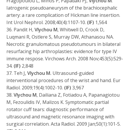
Fragopoulou L, Mihos P, Papadaki PJ,
Vlychou M
.
Iatrogenic pseudoaneurysm of the brachiocephalic
artery: a rare complication of Hickman line insertion.
Int Urol Nephrol. 2008;40(4):1107-10.
(IF)
1,564
36. Pandit H,
Vlychou M
, Whitwell D, Crook D,
Luqmani R, Ostlere S, Murray DW, Athanasou NA.
Necrotic granulomatous pseudotumours in bilateral
resurfacing hip arthroplasties: evidence for type IV
immune respose. Virchows Arch. 2008 Nov;453(5):529-
34.
(IF)
2,848
37. Teh J,
Vlychou M.
Ultrasound-guided
interventional procedures of the wrist and hand. Eur
Radiol. 2009;19(4):1002-10.
(IF)
3,967
38.
Vlychou M
, Dailiana Z, Fotiadou A, Papanagiotou
M, Fezoulidis IV, Malizos K. Symptomatic partial
rotator cuff tears: diagnostic performance of
ultrasound and magnetic resonance imaging with
surgical correlation. Acta Radiol. 2009 Jan;50(1):101-5.