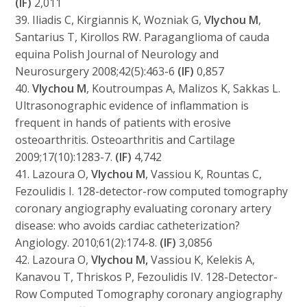
(IF)
2,011
39. Iliadis C, Kirgiannis K, Wozniak G,
Vlychou M
,
Santarius T, Kirollos RW. Paraganglioma of cauda
equina Polish Journal of Neurology and
Neurosurgery 2008;42(5):463-6
(IF)
0,857
40.
Vlychou M
, Koutroumpas A, Malizos K, Sakkas L.
Ultrasonographic evidence of inflammation is
frequent in hands of patients with erosive
osteoarthritis. Osteoarthritis and Cartilage
2009;17(10):1283-7.
(IF)
4,742
41. Lazoura O,
Vlychou M
, Vassiou K, Rountas C,
Fezoulidis I. 128-detector-row computed tomography
coronary angiography evaluating coronary artery
disease: who avoids cardiac catheterization?
Angiology. 2010;61(2):174-8.
(IF)
3,0856
42. Lazoura O,
Vlychou M,
Vassiou K, Kelekis A,
Kanavou T, Thriskos P, Fezoulidis IV. 128-Detector-
Row Computed Tomography coronary angiography